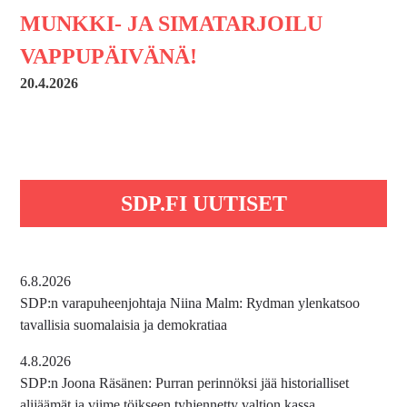
MUNKKI- JA SIMATARJOILU
VAPPUPÄIVÄNÄ!
20.4.2026
SDP.FI UUTISET
6.8.2026
SDP:n varapuheenjohtaja Niina Malm: Rydman ylenkatsoo
tavallisia suomalaisia ja demokratiaa
4.8.2026
SDP:n Joona Räsänen: Purran perinnöksi jää historialliset
alijäämät ja viime töikseen tyhjennetty valtion kassa