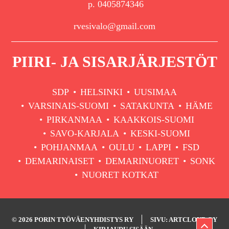
p. 0405874346
rvesivalo@gmail.com
PIIRI- JA SISARJÄRJESTÖT
SDP
HELSINKI
UUSIMAA
VARSINAIS-SUOMI
SATAKUNTA
HÄME
PIRKANMAA
KAAKKOIS-SUOMI
SAVO-KARJALA
KESKI-SUOMI
POHJANMAA
OULU
LAPPI
FSD
DEMARINAISET
DEMARINUORET
SONK
NUORET KOTKAT
© 2026 PORIN TYÖVÄENYHDISTYS RY
SIVU: ARTCLOUD OY