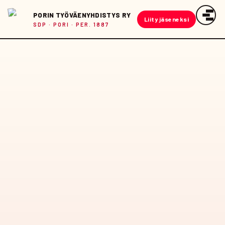
Siirry
PORIN TYÖVÄENYHDISTYS RY
sisältöön
Liity jäseneksi
SDP · PORI · PER. 1887