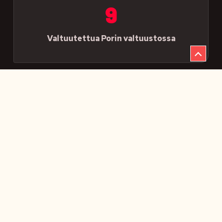
9
Valtuutettua Porin valtuustossa
AJANKOHTAISTA
Tapahtumat ja kuulumiset
06