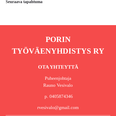
Seuraava tapahtuma
PORIN
TYÖVÄENYHDISTYS RY
OTA YHTEYTTÄ
Puheenjohtaja
Rauno Vesivalo
p. 0405874346
rvesivalo@gmail.com