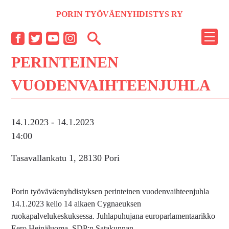
Siirry
PORIN TYÖVÄENYHDISTYS RY
sisältöön
NÄYT
Facebook
Twitter
YouTube
Instagram
TAI
PERINTEINEN
PIILO
VALI
VUODENVAIHTEENJUHLA
14.1.2023
- 14.1.2023
14:00
Tasavallankatu 1, 28130 Pori
Porin työväväenyhdistyksen perinteinen vuodenvaihteenjuhla
14.1.2023 kello 14 alkaen Cygnaeuksen
ruokapalvelukeskuksessa. Juhlapuhujana europarlamentaarikko
Eero Heinäluoma. SDP:n Satakunnan