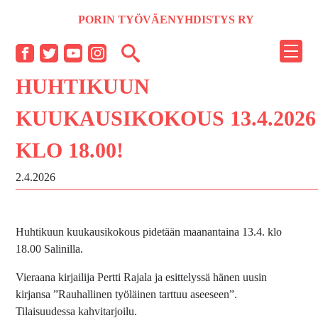
Siirry
PORIN TYÖVÄENYHDISTYS RY
sisältöön
NÄYT
Facebook
Twitter
YouTube
Instagram
TAI
HUHTIKUUN
PIILO
VALI
KUUKAUSIKOKOUS 13.4.2026
KLO 18.00!
2.4.2026
Huhtikuun kuukausikokous pidetään maanantaina 13.4. klo
18.00 Salinilla.
Vieraana kirjailija Pertti Rajala ja esittelyssä hänen uusin
kirjansa ”Rauhallinen työläinen tarttuu aseeseen”.
Tilaisuudessa kahvitarjoilu.