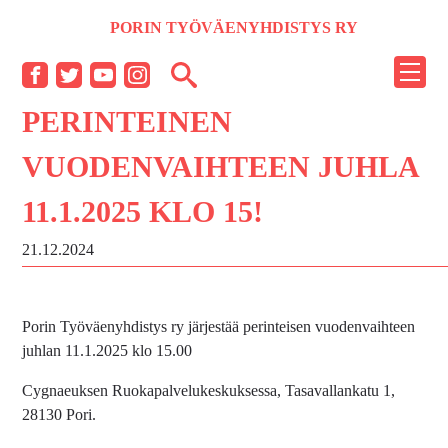
Siirry
PORIN TYÖVÄENYHDISTYS RY
sisältöön
NÄYT
Facebook
Twitter
YouTube
Instagram
TAI
PERINTEINEN
PIILO
VALI
VUODENVAIHTEEN JUHLA
11.1.2025 KLO 15!
21.12.2024
Porin Työväenyhdistys ry järjestää perinteisen vuodenvaihteen
juhlan 11.1.2025 klo 15.00
Cygnaeuksen Ruokapalvelukeskuksessa, Tasavallankatu 1,
28130 Pori.