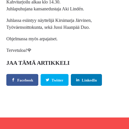
Kahvitarjoilu alkaa klo 14.30.
Juhlapuhujana kansanedustaja Aki Lindén.
Juhlassa esiintyy näyttelijä Kirsimarja Järvinen,
Työväensoittokunta, sekä Jussi Haanpää Duo.
Ohjelmassa myös arpajaiset.
Tervetuloa!🌹
JAA TÄMÄ ARTIKKELI
Facebook
Twitter
LinkedIn