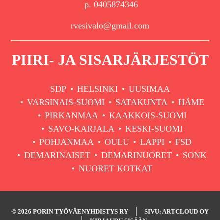
p. 0405874346
rvesivalo@gmail.com
PIIRI- JA SISARJÄRJESTÖT
SDP
HELSINKI
UUSIMAA
VARSINAIS-SUOMI
SATAKUNTA
HÄME
PIRKANMAA
KAAKKOIS-SUOMI
SAVO-KARJALA
KESKI-SUOMI
POHJANMAA
OULU
LAPPI
FSD
DEMARINAISET
DEMARINUORET
SONK
NUORET KOTKAT
© 2026 PORIN TYÖVÄENYHDISTYS RY
SIVU: ARTCLOUD OY