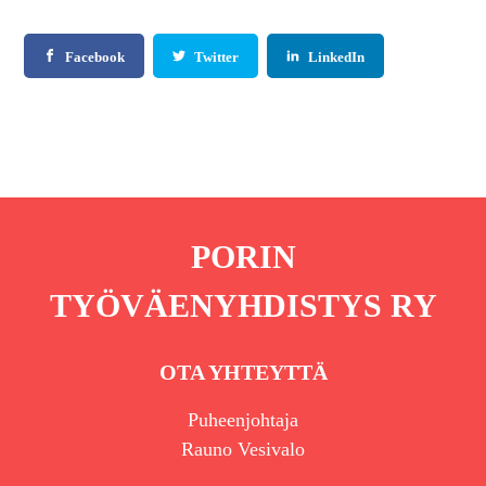
Facebook
Twitter
LinkedIn
PORIN
TYÖVÄENYHDISTYS RY
OTA YHTEYTTÄ
Puheenjohtaja
Rauno Vesivalo