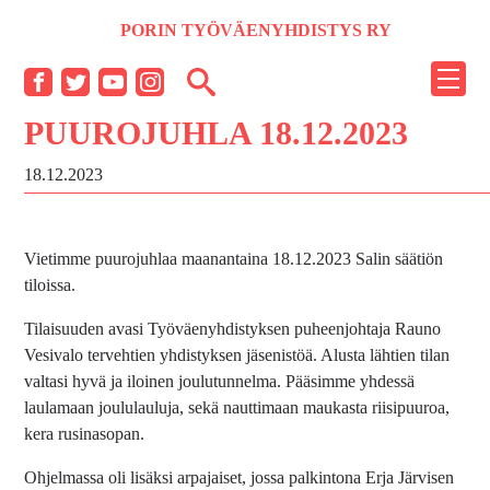
Siirry
PORIN TYÖVÄENYHDISTYS RY
sisältöön
NÄYT
Facebook
Twitter
YouTube
Instagram
TAI
PUUROJUHLA 18.12.2023
PIILO
VALI
18.12.2023
Vietimme puurojuhlaa maanantaina 18.12.2023 Salin säätiön
tiloissa.
Tilaisuuden avasi Työväenyhdistyksen puheenjohtaja Rauno
Vesivalo tervehtien yhdistyksen jäsenistöä. Alusta lähtien tilan
valtasi hyvä ja iloinen joulutunnelma. Pääsimme yhdessä
laulamaan joululauluja, sekä nauttimaan maukasta riisipuuroa,
kera rusinasopan.
Ohjelmassa oli lisäksi arpajaiset, jossa palkintona Erja Järvisen